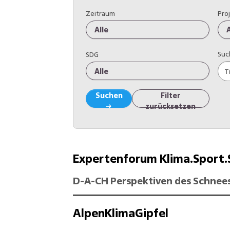
Zeitraum
Pro
Alle
A
Suc
SDG
Alle
Suchen
Filter
→
zurücksetzen
Expertenforum Klima.Sport
D-A-CH Perspektiven des Schnees
AlpenKlimaGipfel