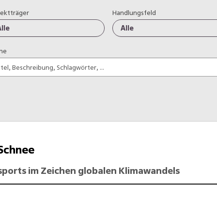
jektträger
Handlungsfeld
lle
Alle
he
.Schnee
ports im Zeichen globalen Klimawandels