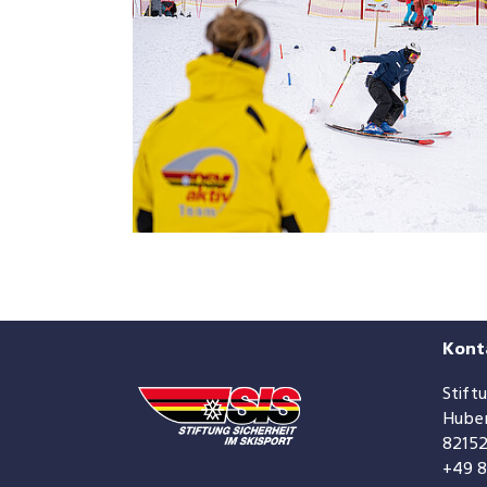
Kont
Stift
Huber
82152
+49 