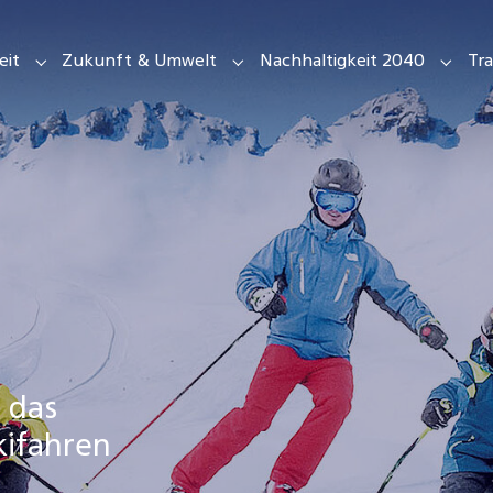
eit
Zukunft & Umwelt
Nachhaltigkeit 2040
Tra
or "Stiftung"
Submenu for "Sicherheit"
Submenu for "Zukunft & Umwe
Subme
 das
kifahren